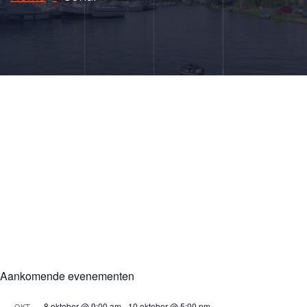
Aankomende evenementen
8 oktober @ 9:00 am
-
10 oktober @ 5:00 pm
OKT