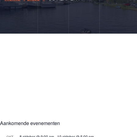
Aankomende evenementen
8 oktober @ 9:00 am
-
10 oktober @ 5:00 pm
OKT