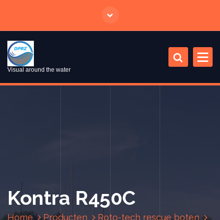
S
p
r
i
n
g
Visual around the water
n
a
a
r
i
n
h
o
u
d
Kontra R450C
Home
Producten
Roto-tech rescue boten